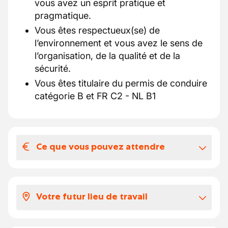
vous avez un esprit pratique et
pragmatique.
Vous êtes respectueux(se) de
l’environnement et vous avez le sens de
l’organisation, de la qualité et de la
sécurité.
Vous êtes titulaire du permis de conduire
catégorie B et FR C2 - NL B1
Ce que vous pouvez attendre
Votre salaire et vos avantages
extralégaux
Votre futur lieu de travail
Un véhicule de fonction et une carte
carburant, utilisables également pour vos
Bruxelles
week-ends.