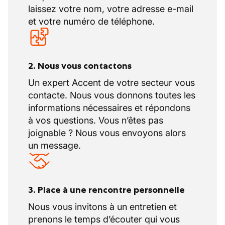
laissez votre nom, votre adresse e-mail
programmes de formation stimulent le
et votre numéro de téléphone.
développement professionnel de l’ensemble
de leurs employés et lui permettent d’être
une entreprise de connaissances et de
fabrication recherchée.
2. Nous vous contactons
Notre client accorde une attention
Un expert Accent de votre secteur vous
particulière à la sécurité, à l'environnement,
contacte. Nous vous donnons toutes les
à la santé et à la qualité, conformément à
informations nécessaires et répondons
une certification ISO complète et à une
à vos questions. Vous n’êtes pas
attestation VCA** qui garantissent une
joignable ? Nous vous envoyons alors
approche tant ascendante que descendante
un message.
de la politique de sécurité.
3. Place à une rencontre personnelle
Nous vous invitons à un entretien et
prenons le temps d’écouter qui vous