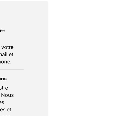
rêt
 votre
ail et
hone.
ons
otre
. Nous
es
es et