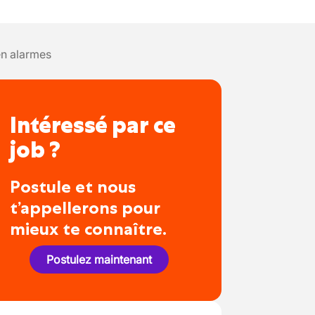
en alarmes
Intéressé par ce
job ?
Postule et nous
t’appellerons pour
mieux te connaître.
Postulez maintenant