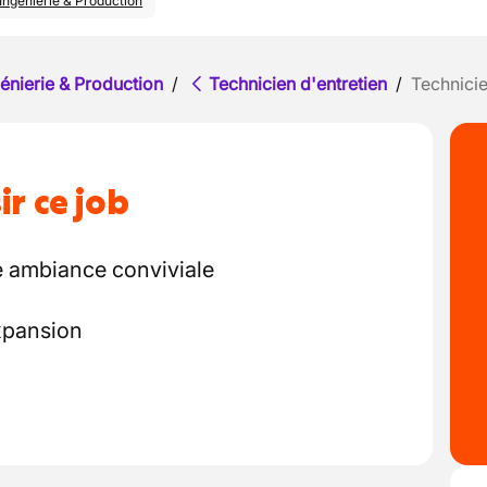
Ingénierie & Production
énierie & Production
/
Technicien d'entretien
/
Technici
ir ce job
e ambiance conviviale
expansion