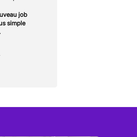
ouveau job
lus simple
.
.