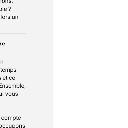
ions.
ble ?
lors un
re
un
e temps
 et ce
 Ensemble,
ui vous
i compte
 occupons