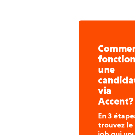
projets, et sont ainsi en
Le respect réciproque, l’
forment les fondements 
Notre client investit dan
mais croit surtout en la 
Comme
programmes de formatio
professionnel de l’ensem
fonctio
d’être une entreprise de
une
recherchée.
candida
Notre client accorde une a
via
l'environnement, à la sa
certification ISO complèt
Accent?
garantissent une approc
la politique de sécurité.
En 3 étape
trouvez le
job qui vo