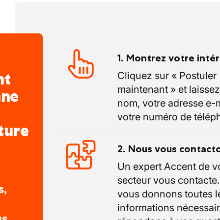
 mesure de garantir une qualité optimale.
accessibilité et la concertation mutuelle
de leur succès.
s les équipements les plus sophistiqués,
1. Montrez votre inté
valeur de ses employés. Ainsi, différents
nt
Cliquez sur « Postuler
n stimulent le développement
maintenant » et laissez
ble de leurs employés et leur permettent
nne
nom, votre adresse e-m
 connaissances et de fabrication
votre numéro de télép
ture
ttention particulière à la sécurité, à
nté et à la qualité, conformément à une
2. Nous vous contact
e et à une attestation VCA qui
Un expert Accent de v
he tant ascendante que descendante de
secteur vous contacte
s,
vous donnons toutes l
informations nécessair
us