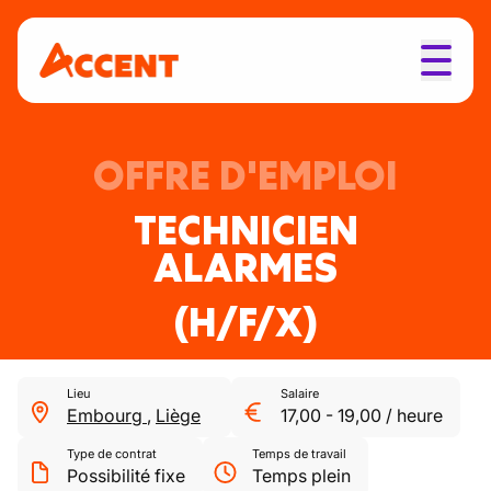
OFFRE D'EMPLOI
TECHNICIEN
ALARMES
(H/F/X)
Lieu
Salaire
Embourg
,
Liège
17,00
-
19,00
/
heure
Type de contrat
Temps de travail
Possibilité fixe
Temps plein