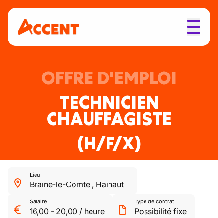
OFFRE D'EMPLOI
TECHNICIEN
CHAUFFAGISTE
(H/F/X)
Lieu
Braine-le-Comte
,
Hainaut
Salaire
Type de contrat
16,00
-
20,00
/
heure
Possibilité fixe