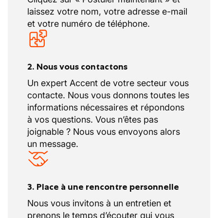
bon suivi des installations et des
laissez votre nom, votre adresse e-mail
consommations
et votre numéro de téléphone.
tenue du dossier chantier et du cahier
chaufferie
bonnes relations dans le service et entre les
services
2. Nous vous contactons
performance énergétique des installations
Un expert Accent de votre secteur vous
responsabilités de sécurité :
contacte. Nous vous donnons toutes les
vous appliquez les règles de sécurité
informations nécessaires et répondons
internes à TEM
à vos questions. Vous n’êtes pas
vous agissez en toute sécurité lors de votre
joignable ? Nous vous envoyons alors
travail usuel et lors des dépannages
un message.
vous signalez les conditions de travail
dangereuses à la ligne hiérarchique
3. Place à une rencontre personnelle
Nous vous invitons à un entretien et
prenons le temps d’écouter qui vous