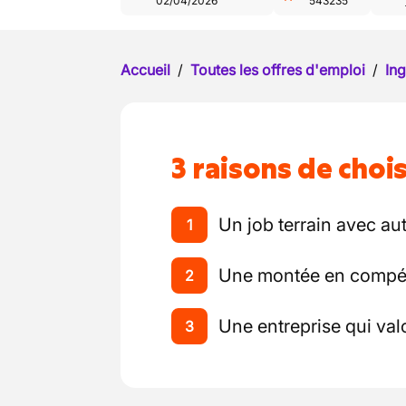
02/04/2026
543235
Accueil
/
Toutes les offres d'emploi
/
Ing
3 raisons de chois
Un job terrain avec au
1
Une montée en compét
2
Une entreprise qui valo
3