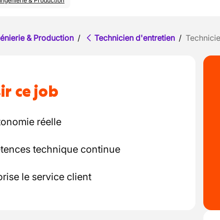
Ingénierie & Production
énierie & Production
/
Technicien d'entretien
/
Technicie
ir ce job
tonomie réelle
ences technique continue
rise le service client