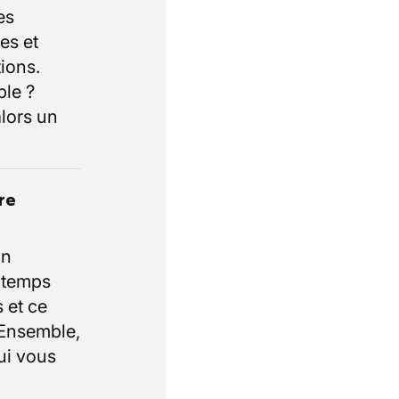
es
es et
ions.
ble ?
lors un
re
un
e temps
 et ce
 Ensemble,
ui vous