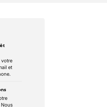
rêt
 votre
ail et
hone.
ons
otre
. Nous