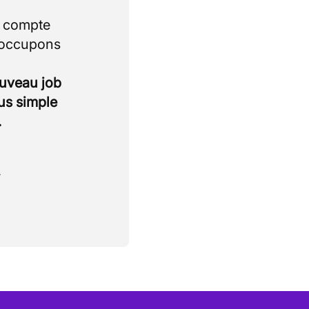
i compte
 occupons
ouveau job
lus simple
.
.