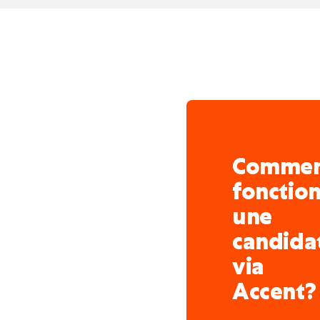
Comme
fonctio
une
candida
via
Accent?