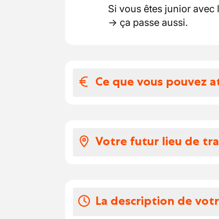
Si vous êtes junior avec 
→ ça passe aussi.
Ce que vous pouvez a
Votre salaire et 
Votre salaire et vos ava
Votre futur lieu de tra
Salaire horaire brut e
Véhicule de société (
Notre client est une entr
Chèques-repas (±8€)
ventilation et solutions 
Écochèques
particuliers que les prof
La description de vot
Frais nets + déplacem
Elle se positionne com