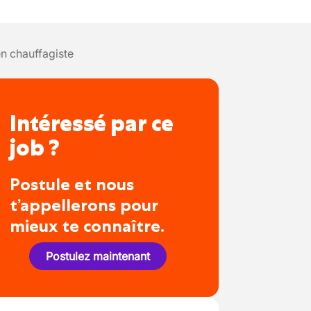
n chauffagiste
Intéressé par ce
job ?
Postule et nous
t’appellerons pour
mieux te connaître.
Postulez maintenant