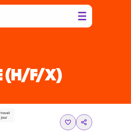
E
(H/F/X)
travail
 jour