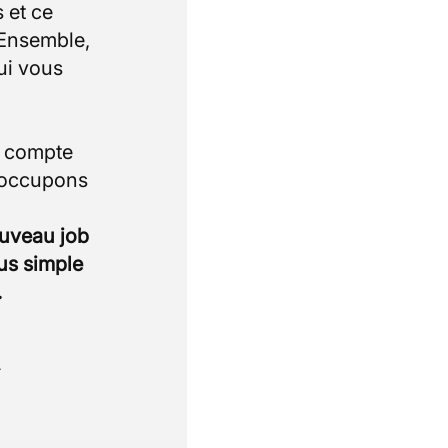
 et ce
 Ensemble,
ui vous
i compte
 occupons
ouveau job
lus simple
.
.