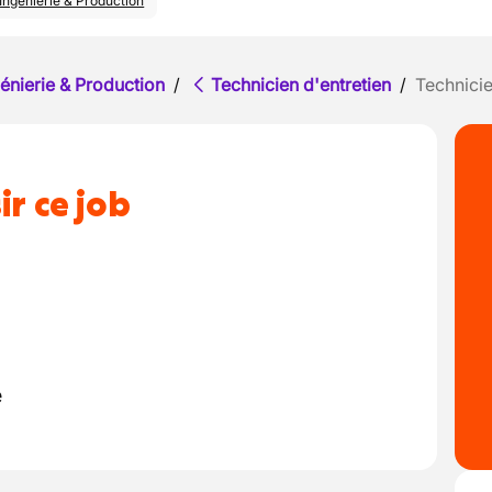
Ingénierie & Production
énierie & Production
/
Technicien d'entretien
/
Technici
ir ce job
e