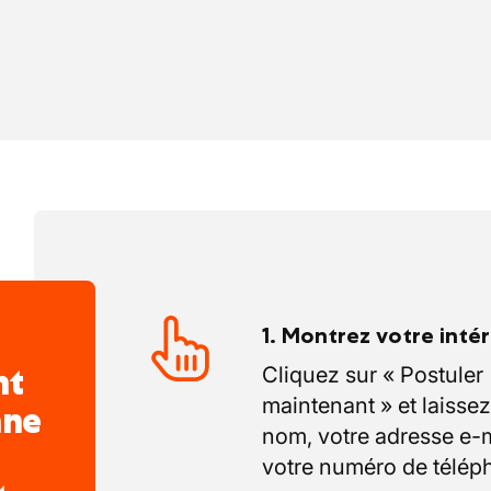
/ tertiaire
industriels, bâtiments techniques,
es
1. Montrez votre inté
nt
Cliquez sur « Postuler
maintenant » et laissez
nne
nom, votre adresse e-m
votre numéro de télép