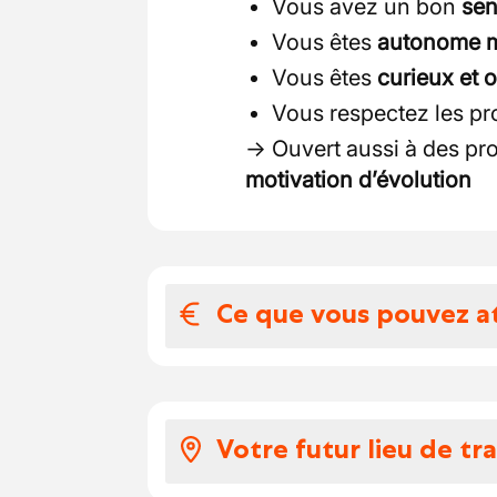
Vous avez un bon
sen
Vous êtes
autonome ma
Vous êtes
curieux et 
Vous respectez les p
→ Ouvert aussi à des pro
motivation d’évolution
Ce que vous pouvez a
Votre salaire et 
Package solide et compéti
Votre futur lieu de tra
Salaire brut : 16,88
à 1
Chèques-repas (
8€
)