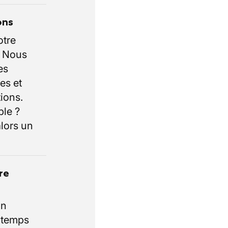
ons
otre
. Nous
es
es et
ions.
ble ?
lors un
re
un
e temps