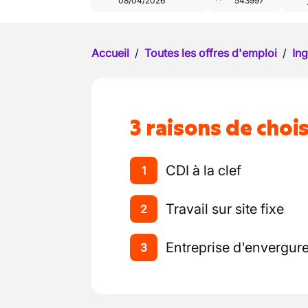
08/04/2026
543997
Accueil
/
Toutes les offres d'emploi
/
Ing
3 raisons de chois
CDI à la clef
1
Travail sur site fixe
2
Entreprise d'envergur
3