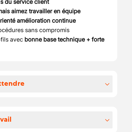
s du service client
is aimez travailler en équipe
orienté amélioration continue
rocédures sans compromis
fils avec
bonne base technique + forte
ttendre
vos avantages extralégaux
tif :
vail
9,07€ bruts/h
selon expérience