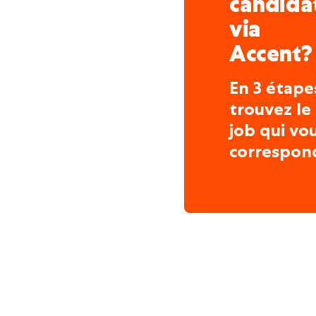
candida
via
Accent?
En 3 étape
trouvez le
job qui vo
correspon