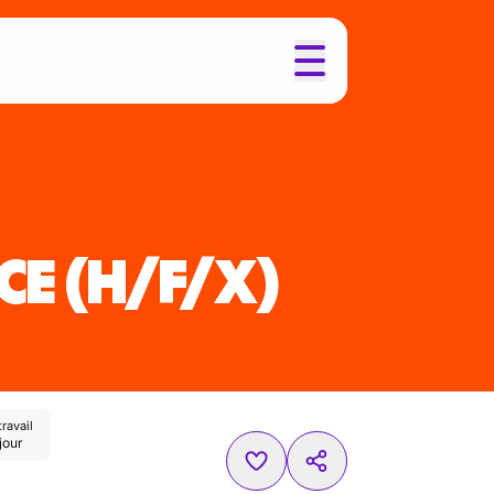
CE
(H/F/X)
ravail
jour