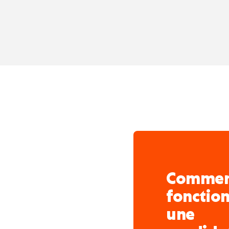
Électricité industrielle 
Électromécanique
Froid
Sanitaire / plomberie
Régulation technique
→ Environnement : sites 
infrastructures complex
Comme
fonctio
une