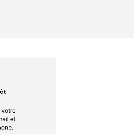
rêt
 votre
ail et
hone.