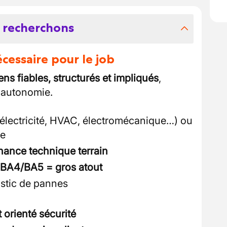
 recherchons
essaire pour le job
ens fiables, structurés et impliqués
,
n autonomie.
électricité, HVAC, électromécanique…) ou
te
nance technique terrain
BA4/BA5 = gros atout
ostic de pannes
 orienté sécurité