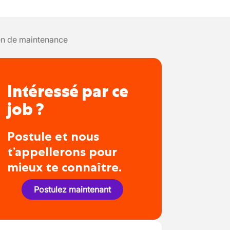
en de maintenance
Intéressé par ce
job ?
Postule et nous
t’appellerons pour
mieux te connaître.
Postulez maintenant