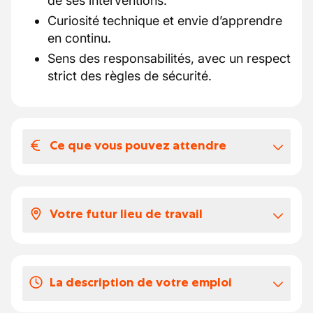
de ses interventions.
Curiosité technique et envie d’apprendre
en continu.
Sens des responsabilités, avec un respect
strict des règles de sécurité.
Ce que vous pouvez attendre
Votre salaire et vos avantages
extralégaux
Votre futur lieu de travail
Voici ce que vous pouvez attendre:
Selon votre expérience, votre salaire brut
Vous travaillez sur un site de production
se situe entre 2500 et 4000 euros par
industrielle où la maintenance est essentielle
mois.
La description de votre emploi
à la continuité des opérations.
Vous faites le plein ou rechargez
Environnement de production bois avec
gratuitement votre véhicule.