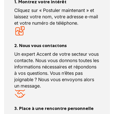
1. Montrez votre intérêt
les plus sophistiqués, mais croit surtout en la
Cliquez sur « Postuler maintenant » et
valeur de ses employés. Ainsi, différents
laissez votre nom, votre adresse e-mail
programmes de formation stimulent le
et votre numéro de téléphone.
développement professionnel de l’ensemble
de leurs employés et lui permettent d’être
une entreprise de connaissances et de
fabrication recherchée.
2. Nous vous contactons
Notre client accorde une attention
Un expert Accent de votre secteur vous
particulière à la sécurité, à l'environnement,
contacte. Nous vous donnons toutes les
à la santé et à la qualité, conformément à
informations nécessaires et répondons
une certification ISO complète et à une
à vos questions. Vous n’êtes pas
attestation VCA** qui garantissent une
joignable ? Nous vous envoyons alors
approche tant ascendante que descendante
un message.
de la politique de sécurité.
3. Place à une rencontre personnelle