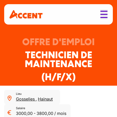
OFFRE D'EMPLOI
TECHNICIEN DE
MAINTENANCE
(H/F/X)
Lieu
Gosselies
,
Hainaut
Salaire
3000,00
-
3800,00
/
mois