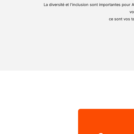
Grâce à son expertise re
La diversité et l'inclusion sont importantes pou
production modernes, l'e
vo
acteurs internationaux de 
ce sont vos ta
la précision sont au cœu
environnement stimulant
réalisations uniques.