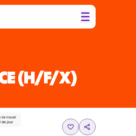
CE
(H/F/X)
de travail
l de jour