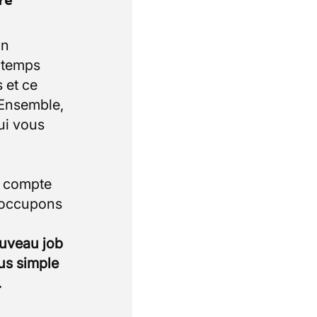
re
un
e temps
 et ce
 Ensemble,
ui vous
i compte
 occupons
ouveau job
lus simple
.