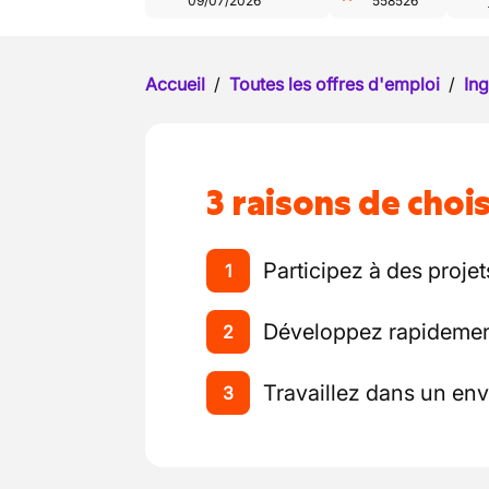
09/07/2026
558526
Accueil
/
Toutes les offres d'emploi
/
Ing
3 raisons de chois
Participez à des proje
1
Développez rapideme
2
Travaillez dans un en
3