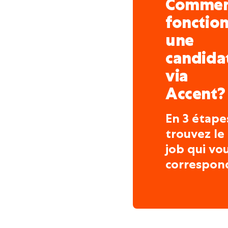
Comme
fonctio
une
candida
via
Accent?
En 3 étape
trouvez le
job qui vo
correspon