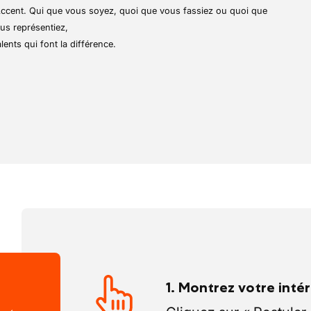
connue et à des installations de
r Accent. Qui que vous soyez, quoi que vous fassiez ou quoi que
ntreprise collabore avec les plus grands
us représentiez,
l'aérospatial. L'innovation, la qualité et
lents qui font la différence.
r de chacun de ses projets, offrant un
 où chaque collaborateur contribue à des
1. Montrez votre inté