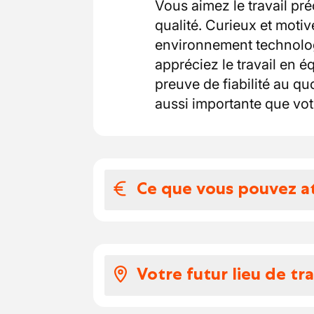
Vous aimez le travail préc
qualité. Curieux et moti
environnement technolo
appréciez le travail en é
preuve de fiabilité au qu
aussi importante que vot
Ce que vous pouvez a
Votre salaire et 
Un contrat à durée in
Votre futur lieu de tra
réussie
Un salaire compétitif 