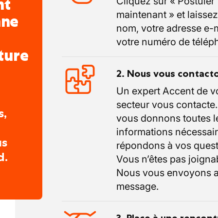
nt
Cliquez sur « Postuler
maintenant » et laissez
nne
nom, votre adresse e-m
votre numéro de télép
ture
2. Nous vous contact
Un expert Accent de v
secteur vous contacte
s,
vous donnons toutes l
informations nécessair
us
répondons à vos quest
d.
Vous n’êtes pas joigna
Nous vous envoyons a
message.