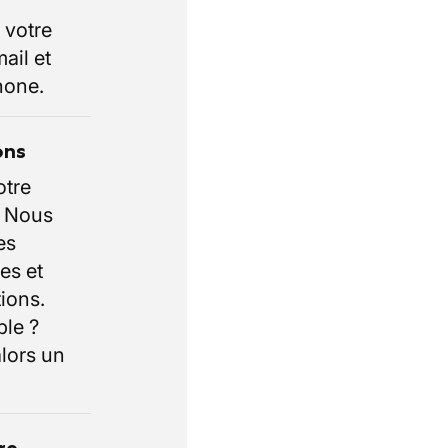
 votre
ail et
hone.
ons
otre
. Nous
es
es et
ions.
ble ?
lors un