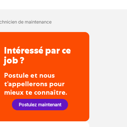
chnicien de maintenance
Intéressé par ce
job ?
Postule et nous
t’appellerons pour
mieux te connaître.
Postulez maintenant