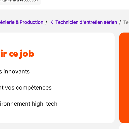
Ingénierie & Production
énierie & Production
/
Technicien d'entretien aérien
/
Te
ir ce job
ts innovants
nt vos compétences
vironnement high-tech