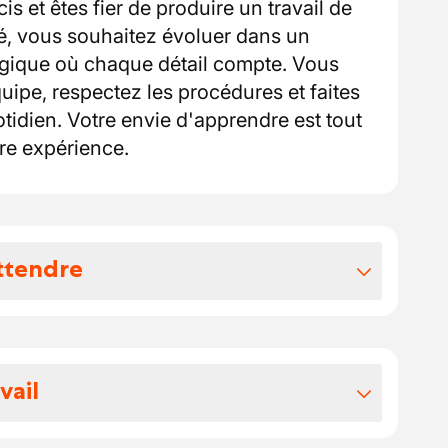
is et êtes fier de produire un travail de
vé, vous souhaitez évoluer dans un
gique où chaque détail compte. Vous
quipe, respectez les procédures et faites
otidien. Votre envie d'apprendre est tout
re expérience.
ttendre
vos avantages extralégaux
déterminée après une période d'intérim
vail
en fonction de votre expérience