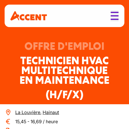
OFFRE D'EMPLOI
TECHNICIEN HVAC
MULTITECHNIQUE
EN MAINTENANCE
(H/F/X)
La Louvière
,
Hainaut
15,45
-
16,69
/
heure