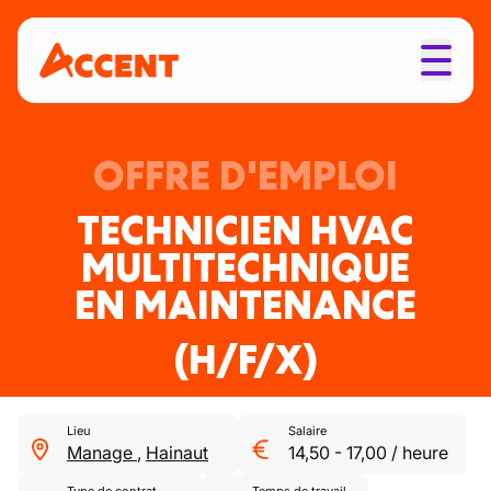
OFFRE D'EMPLOI
TECHNICIEN HVAC
MULTITECHNIQUE
EN MAINTENANCE
(H/F/X)
Lieu
Salaire
Manage
,
Hainaut
14,50
-
17,00
/
heure