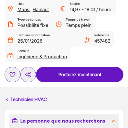
Lieu
Salaire
Mons
,
Hainaut
14,97
-
18,01
/
heure
Type de contrat
Temps de travail
Possibilité fixe
Temps plein
Dernière modification
Référence
26/01/2026
457482
Secteur
Ingénierie & Production
Postulez maintenant
Technicien HVAC
La personne que nous recherchons