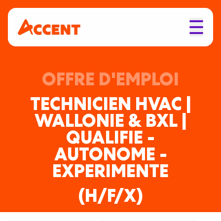
OFFRE D'EMPLOI
TECHNICIEN HVAC |
WALLONIE & BXL |
QUALIFIE -
AUTONOME -
EXPERIMENTE
(H/F/X)