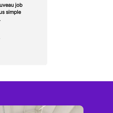
ouveau job
lus simple
.
.