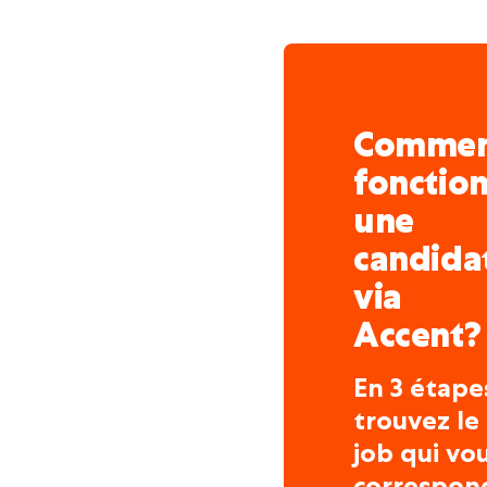
Comme
fonctio
une
candida
via
Accent?
En 3 étape
trouvez le
job qui vo
correspon