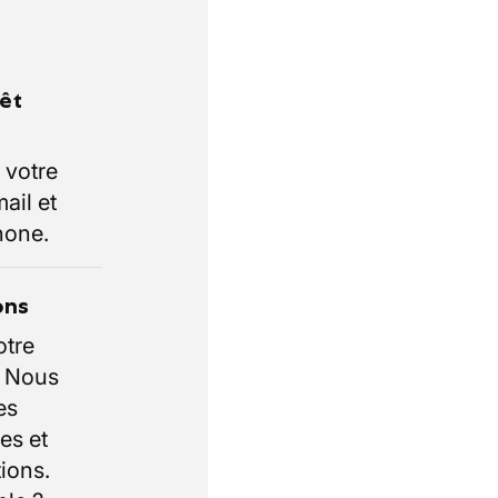
rêt
 votre
ail et
hone.
ons
otre
. Nous
es
es et
ions.