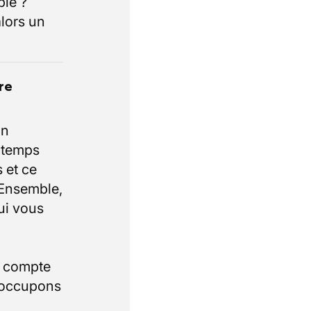
ble ?
lors un
re
un
e temps
 et ce
 Ensemble,
ui vous
i compte
 occupons