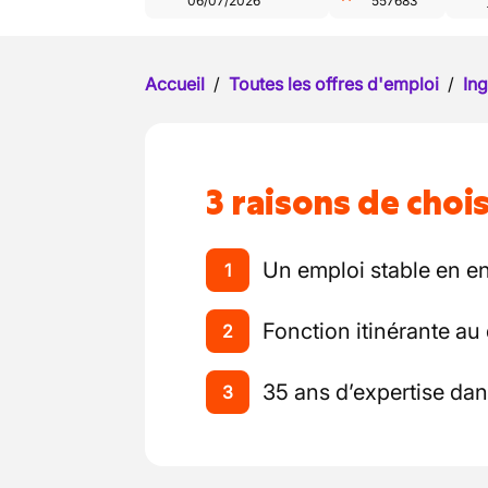
06/07/2026
557683
Accueil
/
Toutes les offres d'emploi
/
Ing
3 raisons de chois
Un emploi stable en en
1
Fonction itinérante au
2
35 ans d’expertise da
3