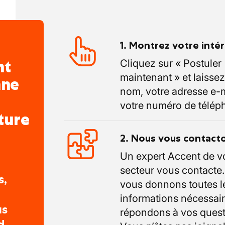
1. Montrez votre inté
nt
Cliquez sur « Postuler
maintenant » et laissez
nne
nom, votre adresse e-m
votre numéro de télép
ture
2. Nous vous contact
Un expert Accent de v
secteur vous contacte
s,
vous donnons toutes l
informations nécessair
us
répondons à vos quest
d.