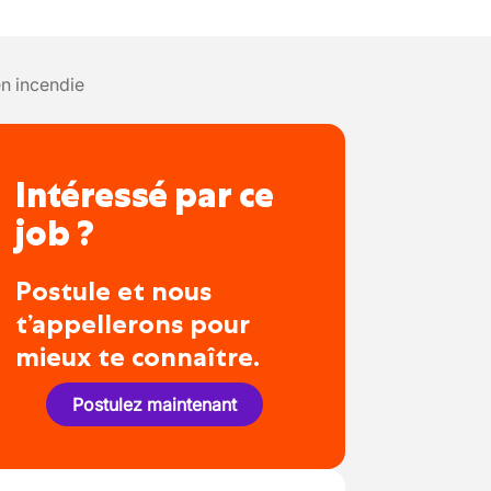
n incendie
Intéressé par ce
job ?
Postule et nous
t’appellerons pour
mieux te connaître.
Postulez maintenant