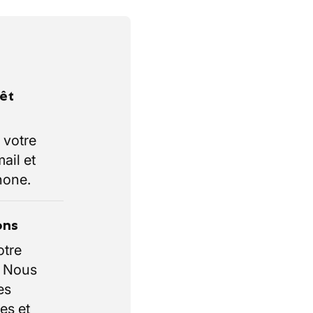
rêt
 votre
ail et
hone.
ons
otre
. Nous
es
es et