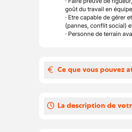
· Faire preuve de rigueur,
goût du travail en équip
· Etre capable de gérer 
(pannes, conflit social)
· Personne de terrain av
Ce que vous pouvez a
Votre salaire et 
Accent Jobs est parfaite
La description de vot
est constitué de différe
propres souhaits et exig
Nous gérons cette diversi
· Visiter, avec vos collèg
départements spécialisé
Belgique