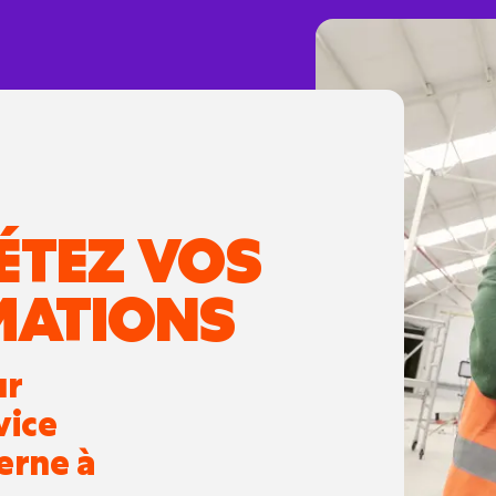
ÉTEZ VOS
MATIONS
ur
vice
erne à