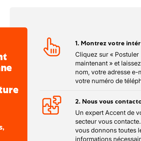
1. Montrez votre inté
nt
Cliquez sur « Postuler
maintenant » et laissez
nne
nom, votre adresse e-m
votre numéro de télép
ture
2. Nous vous contact
Un expert Accent de v
secteur vous contacte
s,
vous donnons toutes l
informations nécessair