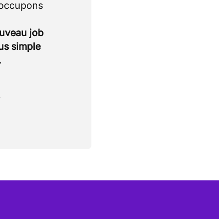
 occupons
ouveau job
lus simple
.
.