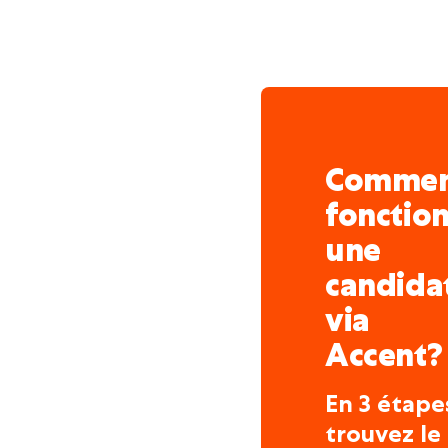
Comme
fonctio
une
candida
via
Accent?
En 3 étape
trouvez le