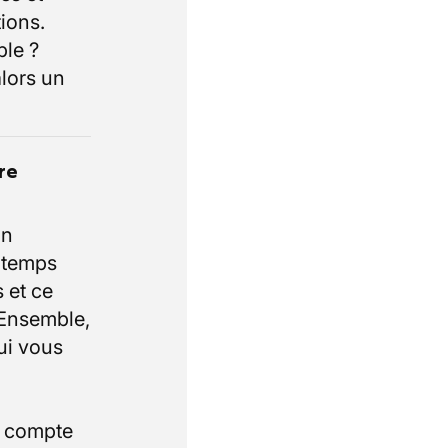
ions.
ble ?
lors un
re
un
e temps
 et ce
 Ensemble,
ui vous
i compte