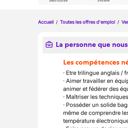
26/01/2026
510506
Accueil
/
Toutes les offres d'emploi
/
Ve
La personne que nous
Les compétences néc
· Etre trilingue anglais /
· Aimer travailler en équ
animer et fédérer des éq
· Maîtriser les technique
· Posséder un solide bag
même de comprendre les
température électronique