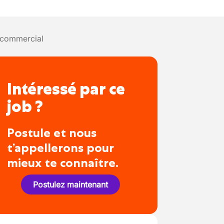
-commercial
Intéressé par ce
job ?
Postule et nous
t’appellerons pour
mieux te connaître.
Postulez maintenant