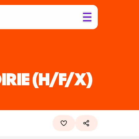
IRIE
(H/F/X)