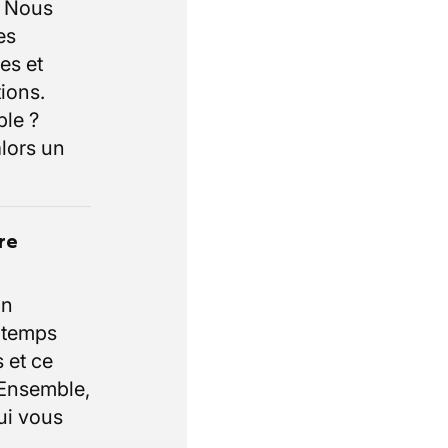
. Nous
es
es et
ions.
ble ?
lors un
re
un
e temps
 et ce
 Ensemble,
ui vous