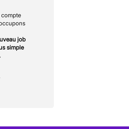
i compte
 occupons
ouveau job
lus simple
.
.