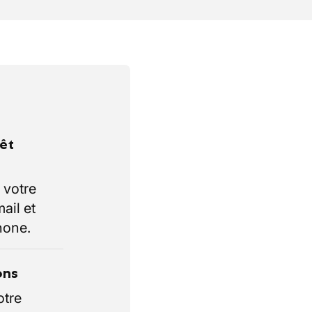
rêt
 votre
ail et
hone.
ons
otre