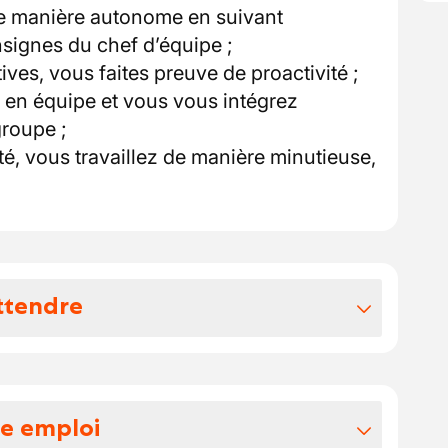
de manière autonome en suivant
signes du chef d’équipe ;
tives, vous faites preuve de proactivité ;
r en équipe et vous vous intégrez
groupe ;
ité, vous travaillez de manière minutieuse,
ttendre
vos avantages extralégaux
dre un acteur majeur dans son secteur
re emploi
t développement ;