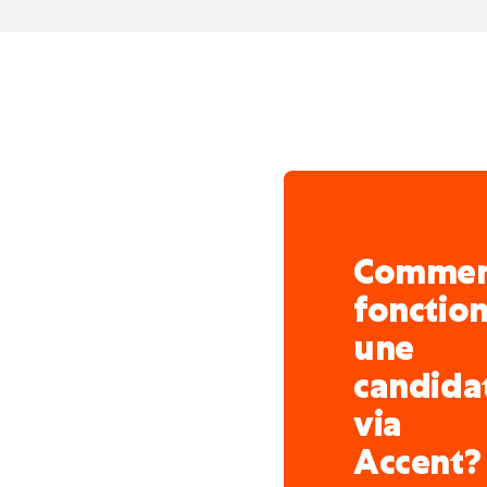
Comme
fonctio
une
candida
via
Accent?