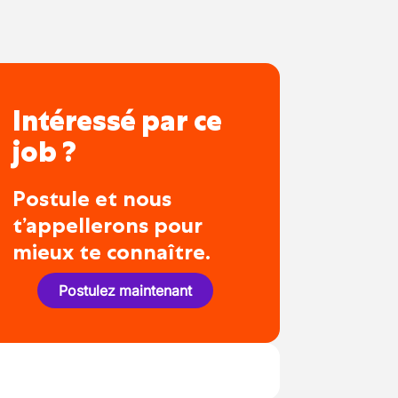
Intéressé par ce
job ?
Postule et nous
t’appellerons pour
mieux te connaître.
Postulez maintenant