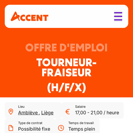
OFFRE D'EMPLOI
TOURNEUR-
FRAISEUR
(H/F/X)
Lieu
Salaire
Amblève
,
Liège
17,00
-
21,00
/
heure
Type de contrat
Temps de travail
Possibilité fixe
Temps plein