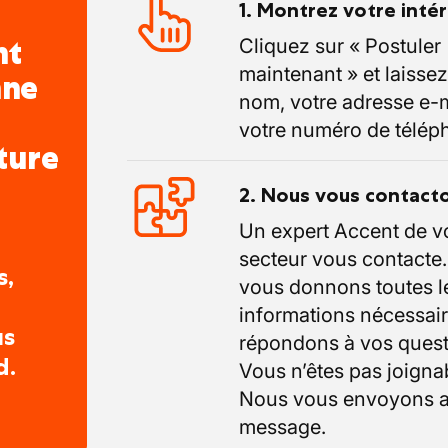
1. Montrez votre inté
nt
Cliquez sur « Postuler
maintenant » et laissez
nne
nom, votre adresse e-m
votre numéro de télép
ture
2. Nous vous contact
Un expert Accent de v
secteur vous contacte
s,
vous donnons toutes l
informations nécessair
us
répondons à vos quest
d.
Vous n’êtes pas joigna
Nous vous envoyons a
message.