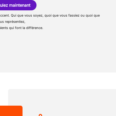
 proposés. Pour ce faire, nous pouvons
ulez maintenant
 mandrins de papier à l’aide d’un clark
llaborateurs passionnés qui aident
r Accent. Qui que vous soyez, quoi que vous fassiez ou quoi que
000 personnes à trouver un emploi.
us représentiez,
de poste selon les besoins pour aider sur
ccent Jobs constitue le plus grand
lents qui font la différence.