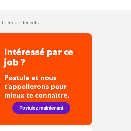
Trieur de déchets
Intéressé par ce
job ?
Postule et nous
t’appellerons pour
mieux te connaître.
Postulez maintenant