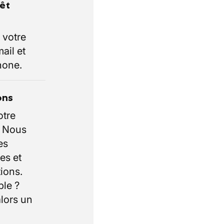
rêt
 votre
ail et
hone.
ons
otre
. Nous
es
es et
ions.
ble ?
lors un