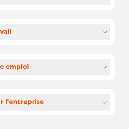
vos avantages extralégaux
terme
vail
mmission paritaire 142.03
e dans le recyclage de papier et de carton.
ques et engagées. Le travail au sein de
frant à chacun la possibilité de participer à
re emploi
 à la collecte, au tri et à la transformation
n adéquation avec le client.
s.
ste, vous jouez un rôle clé dans le bon
eprise Vos principales responsabilités
r l'entreprise
tels que le papier, le carton, le plastique,
bilité d’une agence d’intérim et la qualité
a chaîne de tri pour assurer un flux
on. Seuls des emplois pouvant déboucher