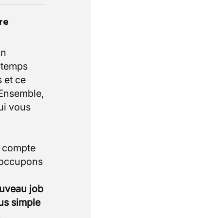
re
un
e temps
 et ce
 Ensemble,
ui vous
i compte
 occupons
ouveau job
lus simple
.