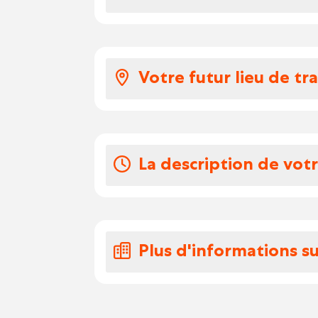
Votre salaire et 
Contrat pour du long 
Votre futur lieu de tra
Taux horaire de la co
Chèques repas
La société est spécialisé
Avec des équipes dynami
Vos congés
l’entreprise est varié, of
La description de vot
différentes missions liées
Les congés se prennent e
des matériaux recyclable
En tant que trieur / cari
fonctionnement de l'entr
sont les suivantes :
Plus d'informations su
Trier des déchets propres 
etc.
Accent Jobs allie la flexi
Alimenter régulièrement l
d’une agence de sélecti