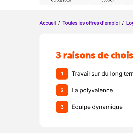
05/02/2026
530067
Accueil
/
Toutes les offres d'emploi
/
Log
3 raisons de chois
Travail sur du long te
1
La polyvalence
2
Equipe dynamique
3