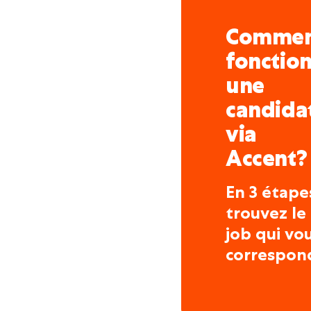
Comme
fonctio
une
candida
via
Accent?
En 3 étape
trouvez le
job qui vo
correspon