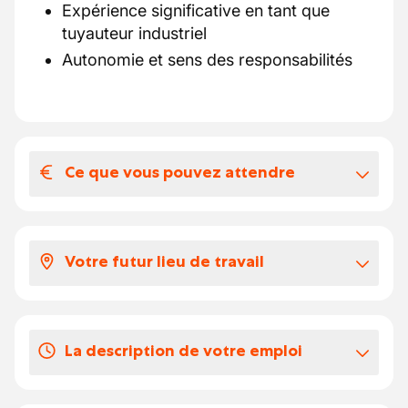
Expérience significative en tant que
tuyauteur industriel
Autonomie et sens des responsabilités
Ce que vous pouvez attendre
Votre salaire et vos avantages
extralégaux
Votre futur lieu de travail
Entre 16.6465 et 18 en fonction de votre
expérience
Vous rejoignez une équipe expérimentée et
solidaire, où la communication est fluide.
Vos congés
La description de votre emploi
Une organisation claire et un management
20 jours de congés payés
de proximité facilitent le quotidien.
Réaliser la préfabrication et l’assemblage