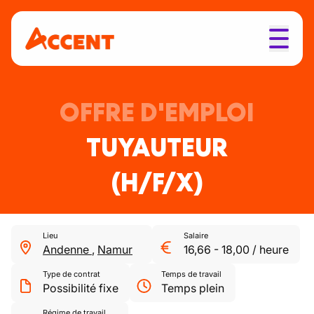
OFFRE D'EMPLOI
TUYAUTEUR
(H/F/X)
Lieu
Salaire
Andenne
,
Namur
16,66
-
18,00
/
heure
Type de contrat
Temps de travail
Possibilité fixe
Temps plein
Régime de travail