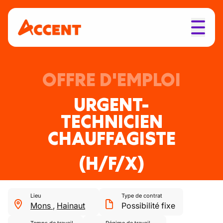
OFFRE D'EMPLOI
URGENT-
TECHNICIEN
CHAUFFAGISTE
(H/F/X)
Lieu
Type de contrat
Mons
,
Hainaut
Possibilité fixe