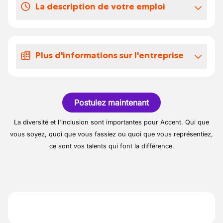
La description de votre emploi
-
• Effectuer le stockage et le rangement des
marchandises en réserve et mettre en place
Plus d'informations sur l'entreprise
les produits sur le lieu de vente
• Accueillir le client identifier ses besoins et
Société familiale
le conseiller sur les produits et services
• Contrôler l'état et la conservation des
Postulez maintenant
produits périssables et retirer les produits
impropres à la vente
La diversité et l'inclusion sont importantes pour Accent. Qui que
• Suivre l'état des stocks identifier les
vous soyez, quoi que vous fassiez ou quoi que vous représentiez,
besoins en approvisionnement et établir les
ce sont vos talents qui font la différence.
commandes
• Effectuer l'entretien du magasin du plan de
travail et du matériel