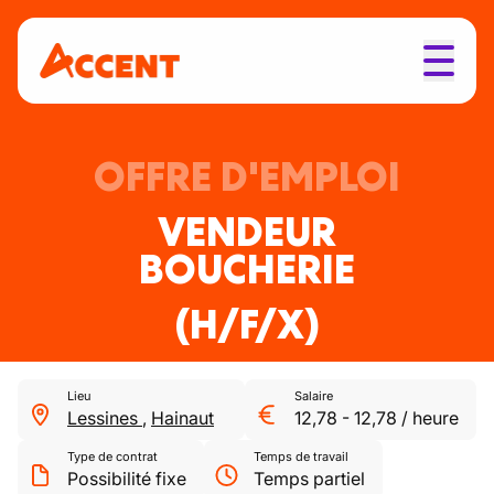
OFFRE D'EMPLOI
VENDEUR
BOUCHERIE
(H/F/X)
Lieu
Salaire
Lessines
,
Hainaut
12,78
-
12,78
/
heure
Type de contrat
Temps de travail
Possibilité fixe
Temps partiel