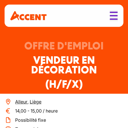
OFFRE D'EMPLOI
VENDEUR EN
DÉCORATION
(H/F/X)
Alleur
,
Liège
14,00
-
15,00
/
heure
Possibilité fixe