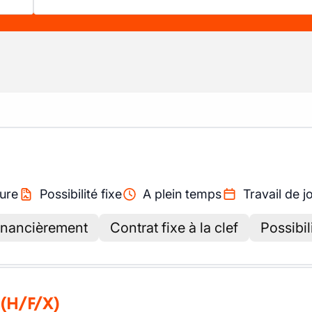
ure
Possibilité fixe
A plein temps
Travail de j
financièrement
Contrat fixe à la clef
Possibil
(H/F/X)