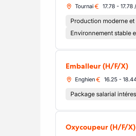
Tournai
17.78
-
17.78
Production moderne et
Environnement stable et
Emballeur
(H/F/X)
Enghien
16.25
-
18.4
Package salarial intére
Oxycoupeur
(H/F/X)