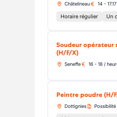
Châtelineau
14
-
17.17
Horaire régulier
Un c
Soudeur opérateur 
(H/F/X)
Seneffe
16
-
18
/
heur
Peintre poudre
(H/F
Dottignies
Possibilité