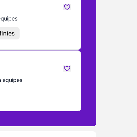
équipes
finies
n équipes