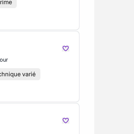
prime
jour
chnique varié