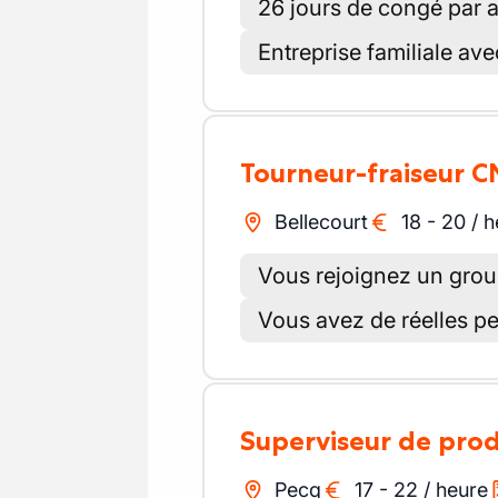
26 jours de congé par 
Entreprise familiale a
Tourneur-fraiseur 
Bellecourt
18
-
20
/
h
Vous rejoignez un group
Vous avez de réelles pe
Superviseur de pro
Pecq
17
-
22
/
heure