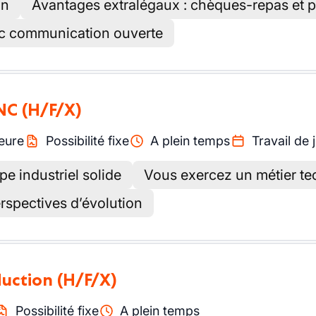
an
Avantages extralégaux : chèques-repas et 
vec communication ouverte
CNC
(H/F/X)
eure
Possibilité fixe
A plein temps
Travail de 
e industriel solide
Vous exercez un métier te
rspectives d’évolution
duction
(H/F/X)
Possibilité fixe
A plein temps