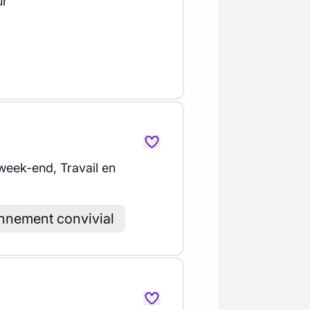
ur
 week-end, Travail en
nnement convivial