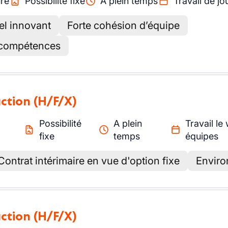
re
Possibilité fixe
A plein temps
Travail de jo
el innovant
Forte cohésion d’équipe
s compétences
uction
(H/F/X)
Possibilité
A plein
Travail le
fixe
temps
équipes
Contrat intérimaire en vue d'option fixe
Enviro
uction
(H/F/X)