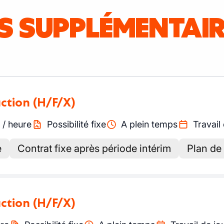
IS SUPPLÉMENTAI
uction
(H/F/X)
/
heure
Possibilité fixe
A plein temps
Travail
e
Contrat fixe après période intérim
Plan de
uction
(H/F/X)