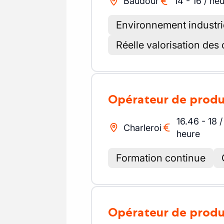
Baudour
14
-
16
/
heu
Environnement industri
Réelle valorisation de
Opérateur de prod
16.46
-
18
/
Charleroi
heure
Formation continue
Opérateur de prod