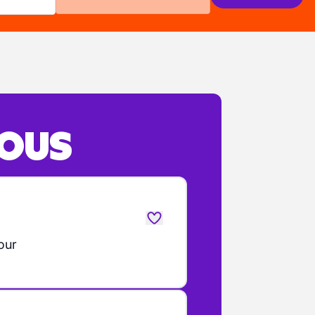
VOUS
our