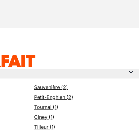
FAIT
Sauvenière
(
2
)
Petit-Enghien
(
2
)
Tournai
(
1
)
Ciney
(
1
)
Tilleur
(
1
)