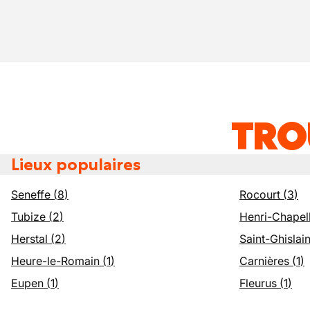
TRO
Lieux populaires
Seneffe
(
8
)
Rocourt
(
3
)
Tubize
(
2
)
Henri-Chapel
Herstal
(
2
)
Saint-Ghislai
Heure-le-Romain
(
1
)
Carnières
(
1
)
Eupen
(
1
)
Fleurus
(
1
)