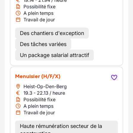
19.14
-
21.94
/
heure
Possibilité fixe
A plein temps
Travail de jour
Des chantiers d'exception
Des tâches variées
Un package salarial attractif
Menuisier
(H/F/X)
Heist-Op-Den-Berg
19.3
-
22.13
/
heure
Possibilité fixe
A plein temps
Travail de jour
Haute rémunération secteur de la