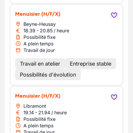
Menuisier
(H/F/X)
Beyne-Heusay
18.39
-
20.85
/
heure
Possibilité fixe
A plein temps
Travail de jour
Travail en atelier
Entreprise stable
Possibilités d'évolution
Menuisier
(H/F/X)
Libramont
19.14
-
21.94
/
heure
Possibilité fixe
A plein temps
Travail de jour