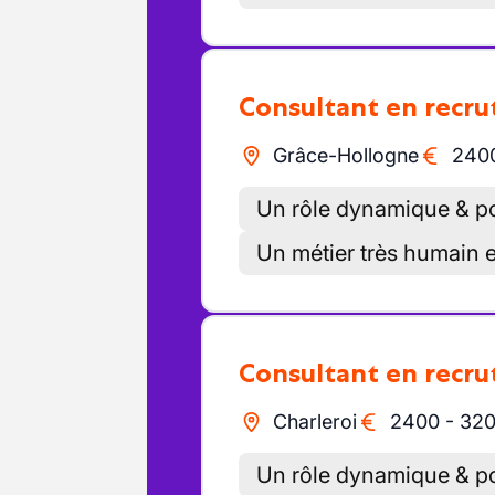
Consultant en recr
Grâce-Hollogne
240
Un rôle dynamique & po
Un métier très humain e
Consultant en recr
Charleroi
2400
-
32
Un rôle dynamique & po