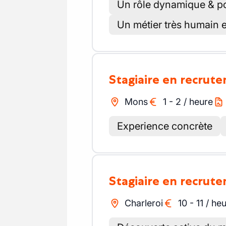
Un rôle dynamique & po
Un métier très humain e
Stagiaire en recrut
Mons
1
-
2
/
heure
Experience concrète
Stagiaire en recrut
Charleroi
10
-
11
/
heu