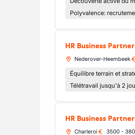
Découverte active du m
Polyvalence: recrutement
HR Business Partner
Nederover-Heembeek
Équilibre terrain et stra
Télétravail jusqu'à 2 j
HR Business Partner
Charleroi
3500
-
380