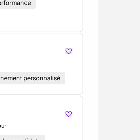
performance
ement personnalisé
our