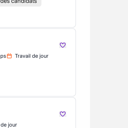
 des candidats
mps
Travail de jour
 de jour