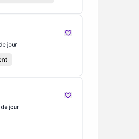
de jour
ent
 de jour