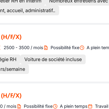
étier RH en interim
Nombreux entretiens avec
, accueil, administratif..
(H/F/X)
2500
-
3500
/
mois
Possibilité fixe
A plein te
tégie RH
Voiture de société incluse
ours/semaine
(H/F/X)
0
/
mois
Possibilité fixe
A plein temps
Travail