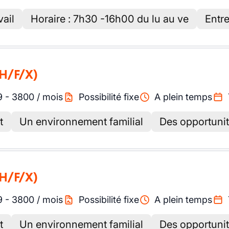
ail
Horaire : 7h30 -16h00 du lu au ve
Entre
(H/F/X)
9
-
3800
/
mois
Possibilité fixe
A plein temps
t
Un environnement familial
Des opportunit
(H/F/X)
9
-
3800
/
mois
Possibilité fixe
A plein temps
t
Un environnement familial
Des opportunit