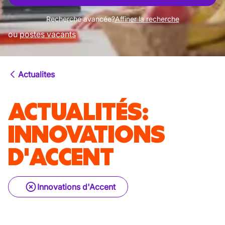
Recherche avancée?
Affiner la recherche
ou
postes vacants
Actualites
ACTUALITÉS
:
INNOVATIONS
D'ACCENT
Innovations d'Accent