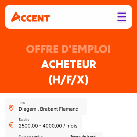
OFFRE D'EMPLOI
ACHETEUR
(H/F/X)
Lieu
Diegem
,
Brabant Flamand
Salaire
2500,00
-
4000,00
/
mois
Type de contrat
Temps de travail