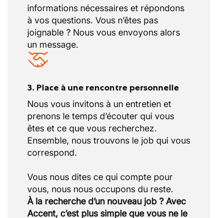
améliorer la visibilité des achats
informations nécessaires et répondons
l'inclusion. En tant qu'entreprise, une charte
catalogués via la communication
à vos questions. Vous n’êtes pas
de la diversité illustre leur engagement.
auprès des équipes.
joignable ? Nous vous envoyons alors
Mise en place de nouveaux partenariats
un message.
Développer des collaborations avec
des fabricants contractuels pour
l’intégration de nouveaux accords
3. Place à une rencontre personnelle
dans l’e-procurement.
Achats durables
Nous vous invitons à un entretien et
Rechercher et implémenter des offres
prenons le temps d’écouter qui vous
de pièces reconditionnées pour
êtes et ce que vous recherchez.
diminuer l’empreinte
Ensemble, nous trouvons le job qui vous
environnementale.
correspond.
Vous nous dites ce qui compte pour
À la recherche d’un nouveau job ? Avec
Accent, c’est plus simple que vous ne le