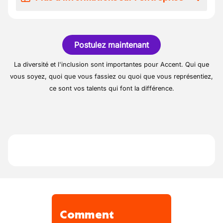
Application manuelle d'asphalte dans de
Vous travaillez dans une équipe fixe et
130 jours
nouveaux projets ;
surtout stable
Notre client de Lichtervelde a une longue
Réalisation de réparations sur des
Vos congés
expérience dans les travaux routiers, plus
couches d'asphalte existantes ;
Postulez maintenant
En plus de vos 20 jours de congé, vous avez
particulièrement les travaux d'infrastructure
Répartition et pose de matériaux
droit à 12 jours de réduction du temps de
pour le gouvernement et les projets globaux
La diversité et l'inclusion sont importantes pour Accent. Qui que
d'asphalte ;
travail (RTT).
pour l'industrie et les particuliers. Cela
vous soyez, quoi que vous fassiez ou quoi que vous représentiez,
Travail avec une rouleuse mécanique ;
comprend à la fois les travaux de
ce sont vos talents qui font la différence.
Des avantages complémentaires
Sécuriser le chantier conformément aux
terrassement et d'égouttage ainsi que la
réglementations de sécurité en vigueur.
Après une période d'essai de 130 jours,
finition des revêtements, allant des pavés et
vous recevrez votre contrat permanent
du béton à la spécialité : la fourniture et la
pose de l'asphalte.
Peu de turnover dans les équipes
Vous intégrerez une entreprise
multiculturelle
Comment