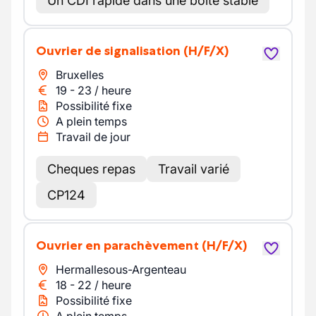
Un CDI rapide dans une boîte stable
Ouvrier de signalisation
(H/F/X)
Bruxelles
19
-
23
/
heure
Possibilité fixe
A plein temps
Travail de jour
Cheques repas
Travail varié
CP124
Ouvrier en parachèvement
(H/F/X)
Hermallesous-Argenteau
18
-
22
/
heure
Possibilité fixe