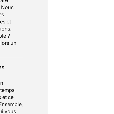
otre
. Nous
es
es et
ions.
ble ?
lors un
re
un
e temps
 et ce
 Ensemble,
ui vous