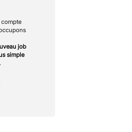
i compte
 occupons
ouveau job
lus simple
.
.