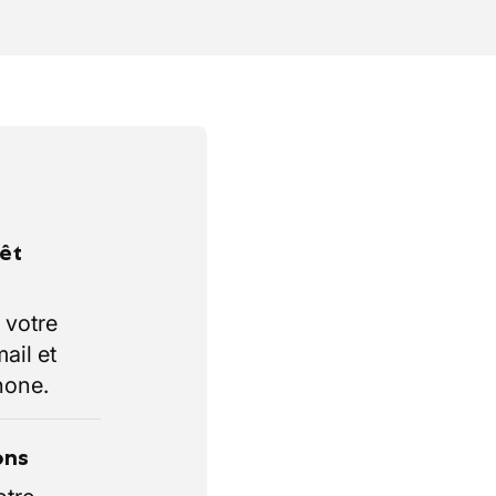
rêt
 votre
ail et
hone.
ons