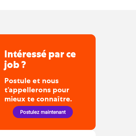
Intéressé par ce
job ?
Postule et nous
t’appellerons pour
mieux te connaître.
Postulez maintenant