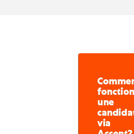
Comme
fonctio
une
candida
via
Accent?