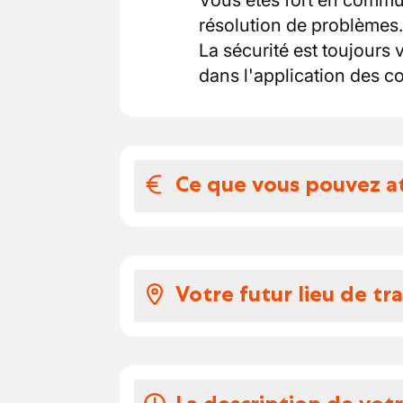
Vous êtes fort en commu
résolution de problèmes.
La sécurité est toujours 
dans l'application des c
Ce que vous pouvez a
Votre salaire et 
Salaire selon expérie
Votre futur lieu de tra
Indemnité de mobilité
Indemnité de déplace
Sur différents chantiers
Chèques-repas de €5
Prime de pension