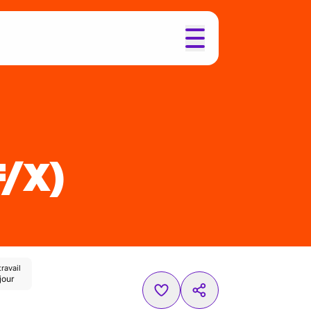
F/X)
ravail
jour