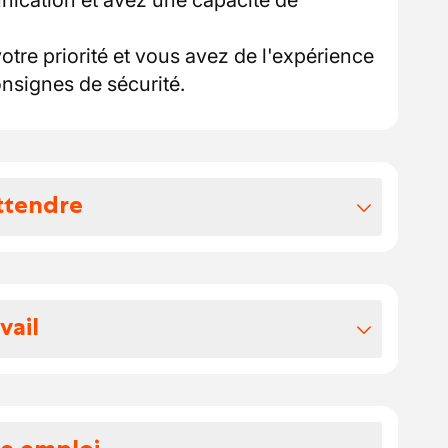
nication et avez une capacité de
votre priorité et vous avez de l'expérience
onsignes de sécurité.
ttendre
vos avantages extralégaux
nce pc 124
vail
ment
 en Belgique