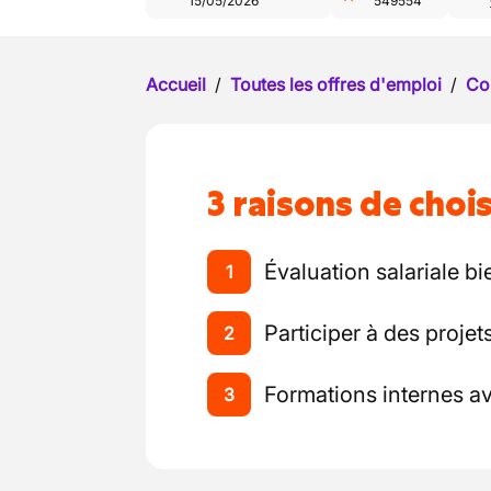
15/05/2026
549554
Accueil
/
Toutes les offres d'emploi
/
Co
3 raisons de chois
Évaluation salariale b
1
Participer à des projet
2
Formations internes av
3