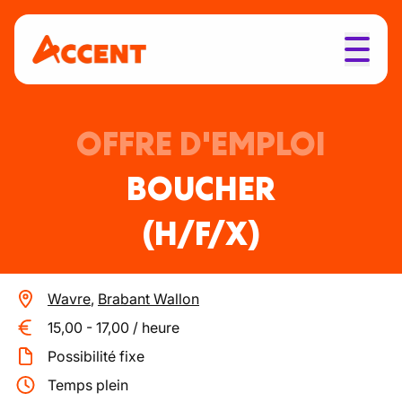
OFFRE D'EMPLOI
BOUCHER
(H/F/X)
Wavre
,
Brabant Wallon
15,00
-
17,00
/
heure
Possibilité fixe
Temps plein