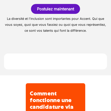
pour la
vitrines
qualité de ses produits
, son
savoir-
Postulez maintenant
faire traditionnel
et son
ambiance conviviale
,
Conseil et fidélisation de la clientèle
recherche un(e) boucher(ère) motivé(e) pour
La diversité et l'inclusion sont importantes pour Accent. Qui que
Respect des normes d’hygiène et de
renforcer son équipe.
vous soyez, quoi que vous fassiez ou quoi que vous représentiez,
traçabilité
Notre priorité : le respect du produit, la
ce sont vos talents qui font la différence.
Participation à la création de préparations
satisfaction client et le plaisir du travail bien
maison
fait.
Comment
fonctionne une
candidature via