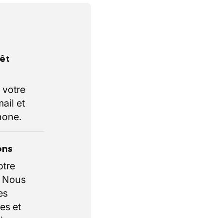
rêt
 votre
ail et
hone.
ons
otre
. Nous
es
es et