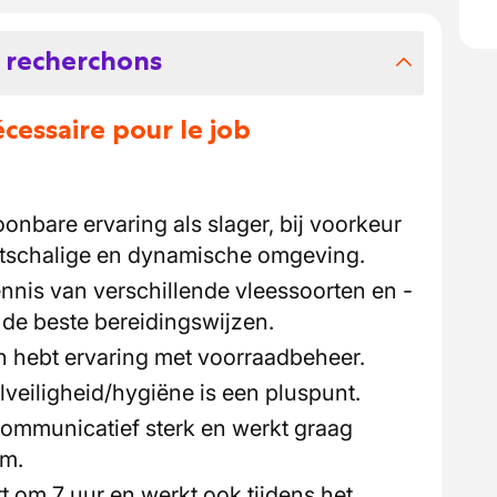
 recherchons
essaire pour le job
onbare ervaring als slager, bij voorkeur
tschalige en dynamische omgeving.
ennis van verschillende vleessoorten en -
de beste bereidingswijzen.
n hebt ervaring met voorraadbeheer.
lveiligheid/hygiëne is een pluspunt.
 communicatief sterk en werkt graag
am.
art om 7 uur en werkt ook tijdens het