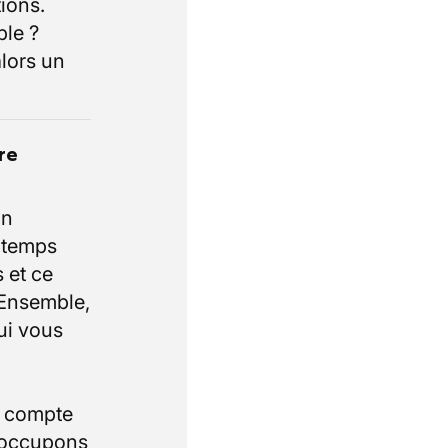
ions.
ble ?
lors un
re
un
e temps
 et ce
 Ensemble,
ui vous
i compte
 occupons