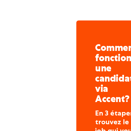
Comme
fonctio
une
candida
via
Accent?
En 3 étape
trouvez le
job qui vo