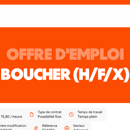
OFFRE D'EMPLOI
BOUCHER
(H/F/X)
Type de contrat
Temps de travail
-
15,80
/
heure
Possibilité fixe
Temps plein
ière modification
Référence
Secteur