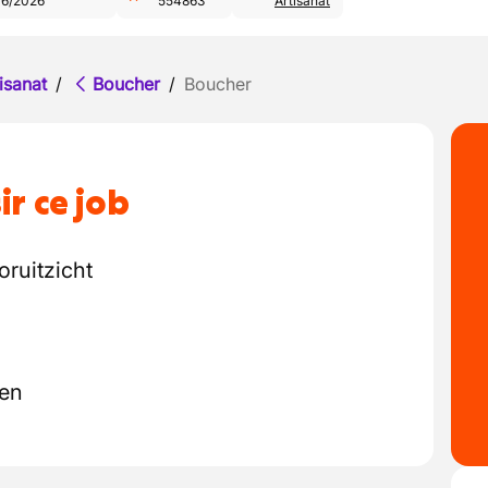
06/2026
554863
Artisanat
isanat
/
Boucher
/
Boucher
ir ce job
oruitzicht
den