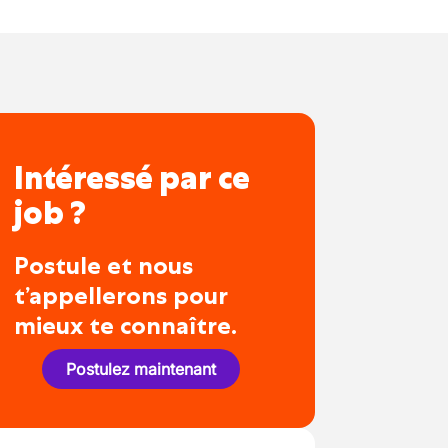
Intéressé par ce
job ?
Postule et nous
t’appellerons pour
mieux te connaître.
Postulez maintenant