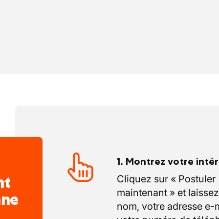
voir-faire traditionnel, avec une attention
 à la qualité.
s valeurs conviviales et authentiques.
1. Montrez votre inté
nt
Cliquez sur « Postuler
maintenant » et laissez
nne
nom, votre adresse e-m