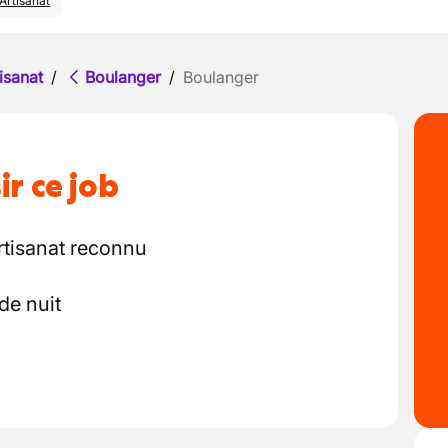
Artisanat
isanat
/
Boulanger
/
Boulanger
ir ce job
rtisanat reconnu
de nuit