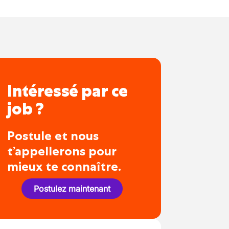
Intéressé par ce
job ?
Postule et nous
t’appellerons pour
mieux te connaître.
Postulez maintenant