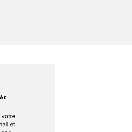
rêt
 votre
ail et