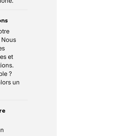
hone.
ons
otre
. Nous
es
es et
ions.
ble ?
lors un
re
un