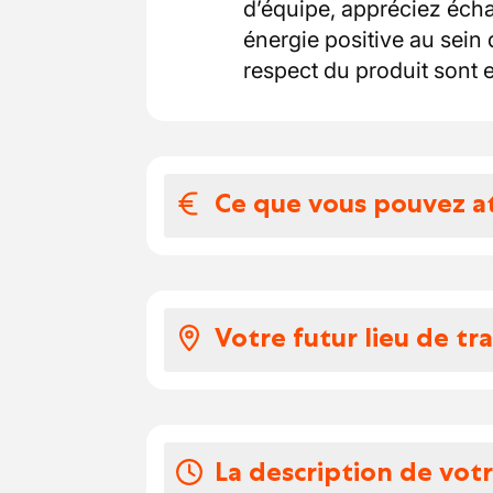
d’équipe, appréciez écha
énergie positive au sein 
respect du produit sont 
Ce que vous pouvez a
Votre salaire et 
Selon votre expérience, vo
Votre futur lieu de tra
euros par heure.
Vos congés
Vous travaillerez dans u
boulangers, pâtissiers e
Les modalités de congé s
L’environnement réuni
La description de vot