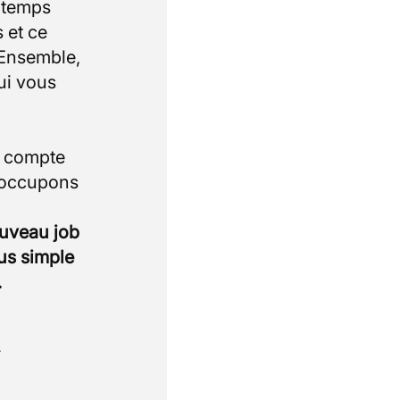
e temps
 et ce
 Ensemble,
ui vous
i compte
 occupons
ouveau job
lus simple
.
.