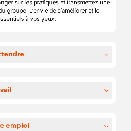
nger sur les pratiques et transmettez une
du groupe. L’envie de s’améliorer et le
essentiels à vos yeux.
ttendre
vos avantages extralégaux
tre salaire se situe entre 15.183 et 16.183
vail
n atelier moderne, aux côtés de
t vendeurs.
ont à convenir avec l’employeur.
t des professionnels investis dans leur
re emploi