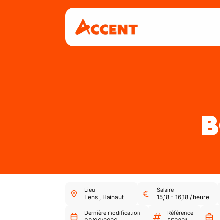
B
Lieu
Salaire
Lens
,
Hainaut
15,18
-
16,18
/
heure
Dernière modification
Référence