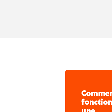
Elle s’appuie sur un sa
portée à l’innovation et
Son équipe partage de
Comme
fonctio
une