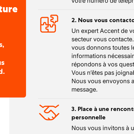
votre numéro de télép
ture
2. Nous vous contact
Un expert Accent de v
secteur vous contacte
s,
vous donnons toutes l
informations nécessair
us
répondons à vos quest
d.
Vous n’êtes pas joigna
Nous vous envoyons a
message.
3. Place à une rencont
personnelle
Nous vous invitons à 