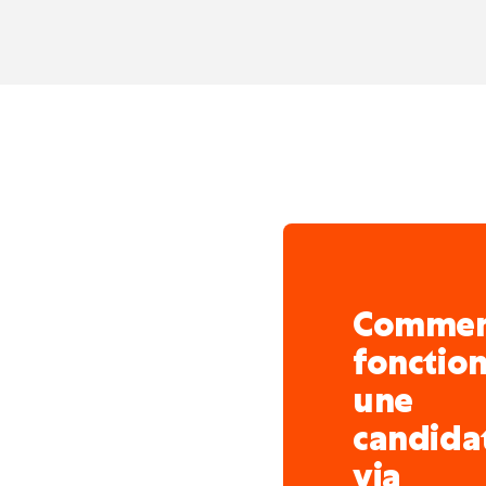
Comme
fonctio
une
candida
via