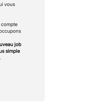
ui vous
i compte
 occupons
ouveau job
lus simple
.
.