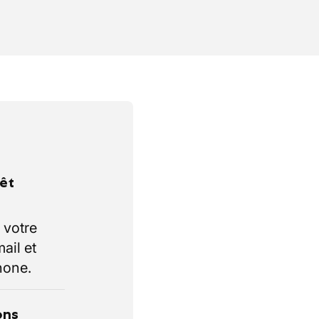
rêt
 votre
ail et
hone.
ons