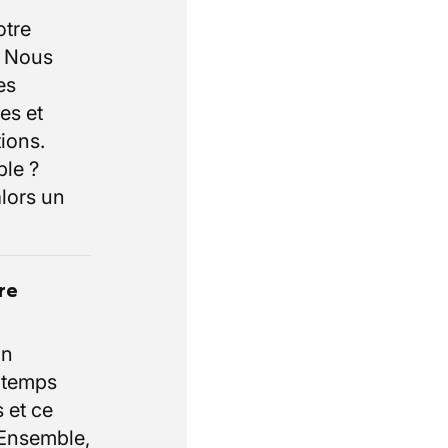
otre
. Nous
es
es et
ions.
ble ?
lors un
re
un
e temps
 et ce
 Ensemble,