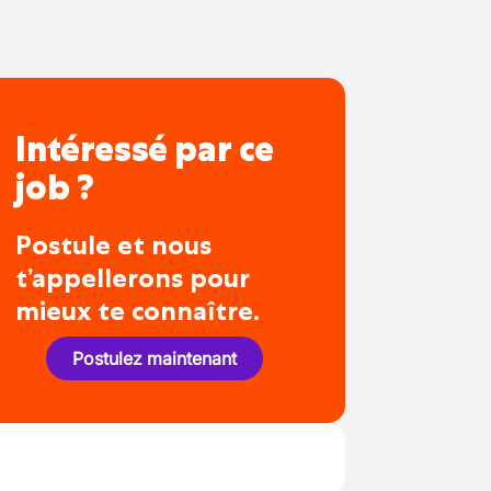
Intéressé par ce
job ?
Postule et nous
t’appellerons pour
mieux te connaître.
Postulez maintenant