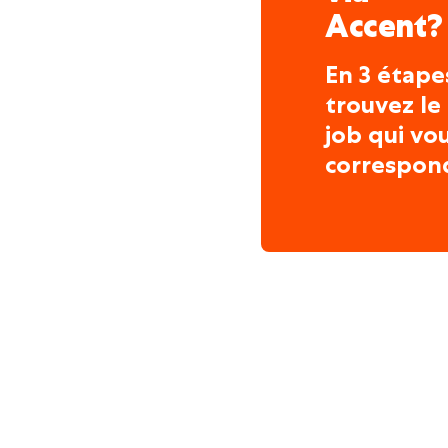
Accent?
En 3 étape
trouvez le
job qui vo
correspon