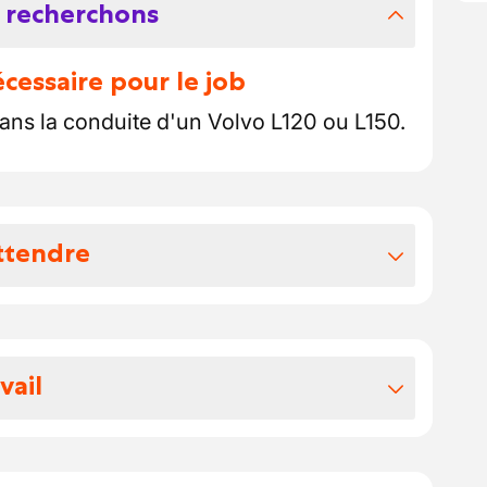
 recherchons
essaire pour le job
ans la conduite d'un Volvo L120 ou L150.
ttendre
vos avantages extralégaux
vail
tout au long de votre période d'essai.
nt (cp124 - possibilité de monter jusqu'à
e principalement sur Chastrès et
pécule de vacance qui vous donnera