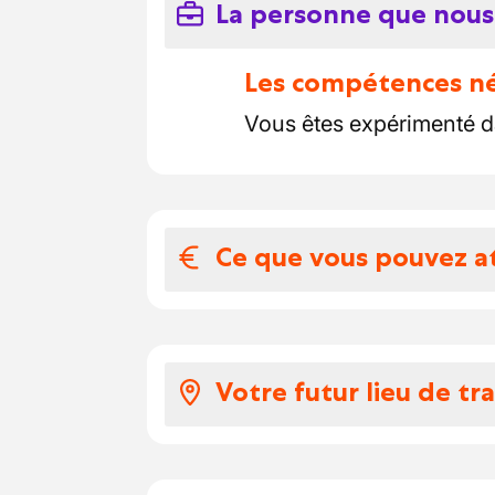
La personne que nous
Les compétences néc
Vous êtes expérimenté d
Ce que vous pouvez a
Votre salaire et 
On vous offre:
Votre futur lieu de tra
Un suivi personnalisé 
Un salaire époustoufla
Notre partenaire travaill
3000€ NET/mois), un 
mariembourg