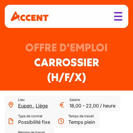
OFFRE D'EMPLOI
CARROSSIER
(H/F/X)
Lieu
Salaire
Eupen
,
Liège
18,00
-
22,00
/
heure
Type de contrat
Temps de travail
Possibilité fixe
Temps plein
Régime de travail