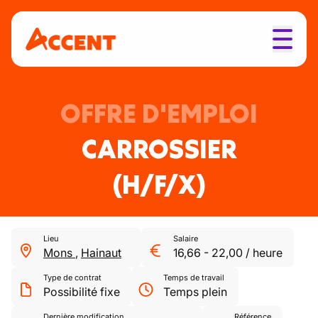
OFFRE D'EMPLOI
CARROSSIER
(H/F/X)
Lieu
Salaire
Mons
,
Hainaut
16,66
-
22,00
/
heure
Type de contrat
Temps de travail
Possibilité fixe
Temps plein
Dernière modification
Référence