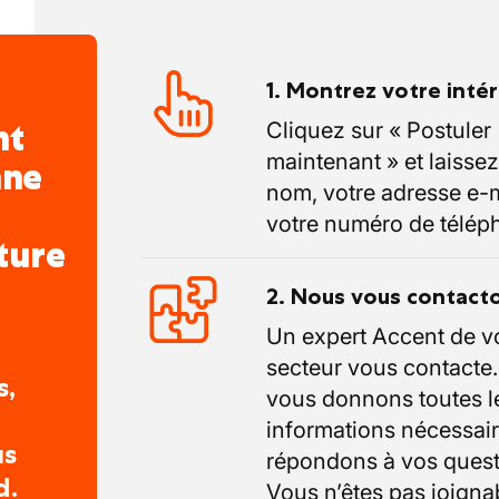
1. Montrez votre inté
nt
Cliquez sur « Postuler
maintenant » et laissez
nne
nom, votre adresse e-m
votre numéro de télép
ture
2. Nous vous contact
Un expert Accent de v
secteur vous contacte
s,
vous donnons toutes l
informations nécessair
us
répondons à vos quest
d.
Vous n’êtes pas joigna