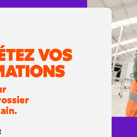
ÉTEZ VOS
MATIONS
ur
rossier
ain.
t