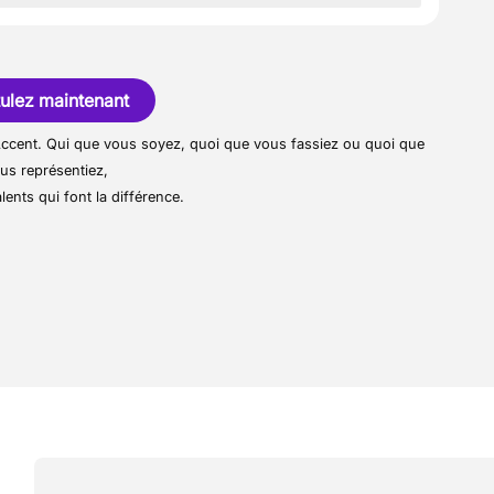
 marque de luxe automobile Internationale
res de suivi
pièces de rechange et accessoires
ulez maintenant
r Accent. Qui que vous soyez, quoi que vous fassiez ou quoi que
us représentiez,
lents qui font la différence.