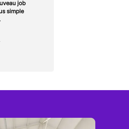
ouveau job
lus simple
.
.