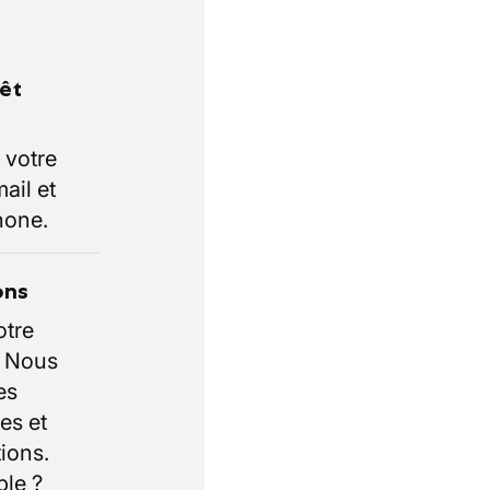
rêt
 votre
ail et
hone.
ons
otre
. Nous
es
es et
ions.
ble ?