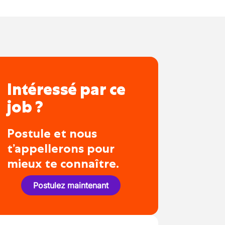
Intéressé par ce
job ?
Postule et nous
t’appellerons pour
mieux te connaître.
Postulez maintenant