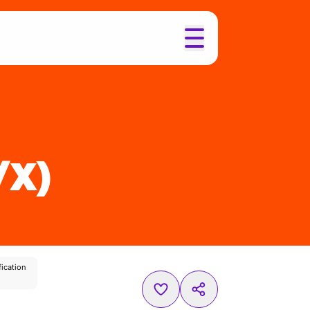
/X)
ication