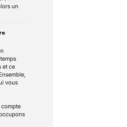
lors un
re
un
e temps
 et ce
 Ensemble,
ui vous
i compte
 occupons