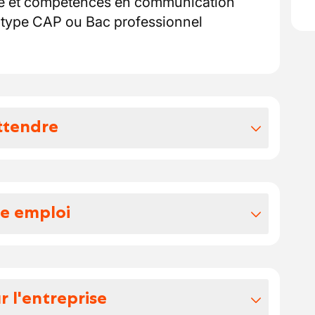
ipe et compétences en communication
n type CAP ou Bac professionnel
ttendre
vos avantages extralégaux
ur de vos Compétences
re emploi
travailler sur les technologies dernier cri
rne afin d'évoluer encore et otujours
s tâches seront :
ère dans un groupe en forte croissance
tions d'un véhicule accidenté
ments internes (séminaires, inventives...)
: découpe, montage, assemblage,
r l'entreprise