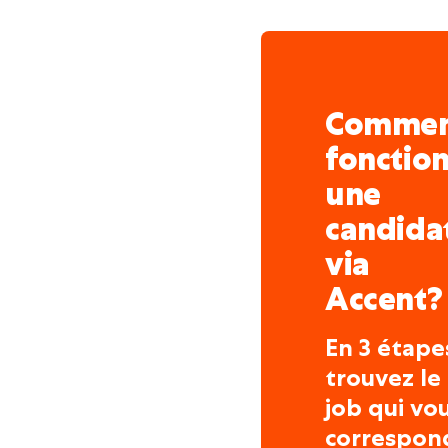
Comme
fonctio
une
candida
via
Accent?
En 3 étape
trouvez le
job qui vo
correspon