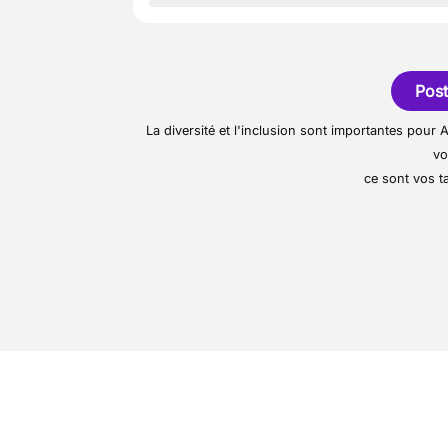
-Gestion des expertises
Notre partenaire est une
-Réalisation des inventai
-Commercialisation des 
Post
La diversité et l'inclusion sont importantes pou
vo
ce sont vos ta