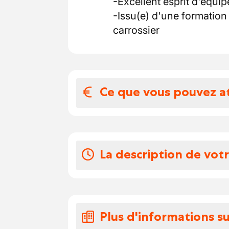
-Excellent esprit d'équ
-Issu(e) d'une formatio
carrossier
Ce que vous pouvez a
Votre salaire et 
Un salaire à la haute
La description de vot
Avoir la possibilité de 
Accès à une école inte
En tant que Carrossier vo
Perspectives de carri
-Diagnostic des déforma
Participer à des évène
-Travaux de carrosserie
Plus d'informations su
ponçage