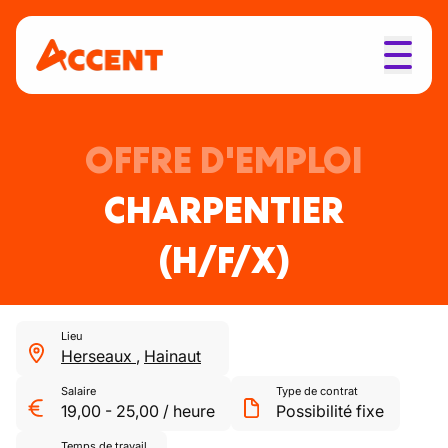
OFFRE D'EMPLOI
CHARPENTIER
(H/F/X)
Lieu
Herseaux
,
Hainaut
Salaire
Type de contrat
19,00
-
25,00
/
heure
Possibilité fixe
Temps de travail