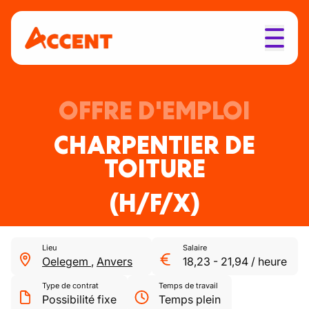
OFFRE D'EMPLOI
CHARPENTIER DE
TOITURE
(H/F/X)
Lieu
Salaire
Oelegem
,
Anvers
18,23
-
21,94
/
heure
Type de contrat
Temps de travail
Possibilité fixe
Temps plein