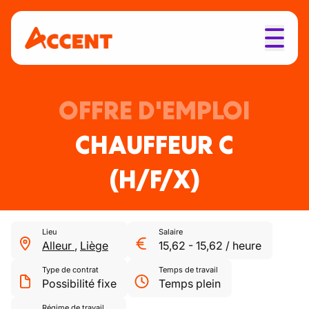
OFFRE D'EMPLOI
CHAUFFEUR C
(H/F/X)
Lieu
Salaire
Alleur
,
Liège
15,62
-
15,62
/
heure
Type de contrat
Temps de travail
Possibilité fixe
Temps plein
Régime de travail