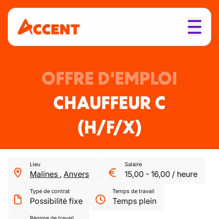
OFFRE D'EMPLOI
CHAUFFEUR C
(H/F/X)
Lieu
Salaire
Malines
,
Anvers
15,00
-
16,00
/
heure
Type de contrat
Temps de travail
Possibilité fixe
Temps plein
Régime de travail