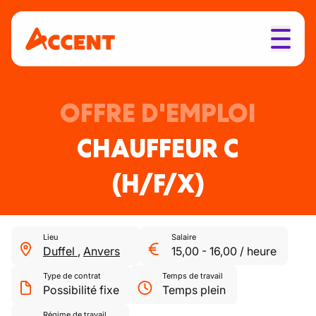
OFFRE D'EMPLOI
CHAUFFEUR C
(H/F/X)
Lieu
Salaire
Duffel
,
Anvers
15,00
-
16,00
/
heure
Type de contrat
Temps de travail
Possibilité fixe
Temps plein
Régime de travail