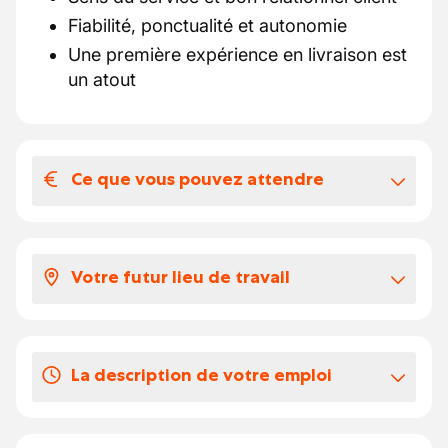
Fiabilité, ponctualité et autonomie
Une première expérience en livraison est
un atout
Ce que vous pouvez attendre
Votre salaire et vos avantages
extralégaux
Votre futur lieu de travail
Nous offrons :
Salaire : 2 200 € net / mois
Vous aimez travailler en autonomie, mais le
Chèques-repas : 7 € / jour travaillé
sens de l'équipe est particulièrement
Horaire stable : 37h / semaine (lundi au
La description de votre emploi
important pour vous.
vendredi)
Vous travaillez essentiellement pour la
Contrat fixe après 4 à 8 semaines
Vos missions
:
région de Bruxelles, vous la connaissez bien