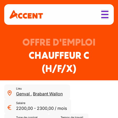
OFFRE D'EMPLOI
CHAUFFEUR C
(H/F/X)
Lieu
Genval
,
Brabant Wallon
Salaire
2200,00
-
2300,00
/
mois
Type de contrat
Temps de travail