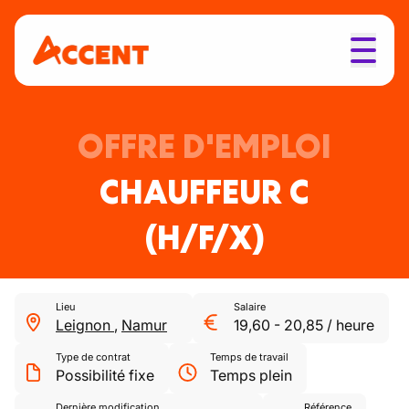
OFFRE D'EMPLOI
CHAUFFEUR C
(H/F/X)
Lieu
Salaire
Leignon
,
Namur
19,60
-
20,85
/
heure
Type de contrat
Temps de travail
Possibilité fixe
Temps plein
Dernière modification
Référence