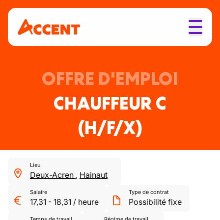
OFFRE D'EMPLOI
CHAUFFEUR C
(H/F/X)
Lieu
Deux-Acren
,
Hainaut
Salaire
Type de contrat
17,31
-
18,31
/
heure
Possibilité fixe
Temps de travail
Régime de travail