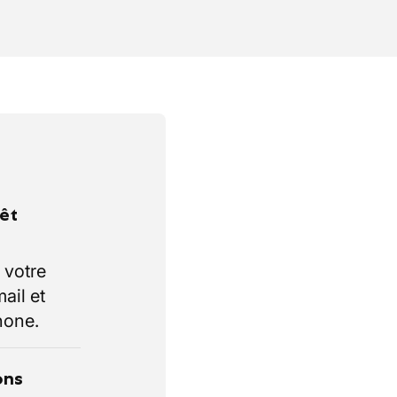
rêt
 votre
ail et
hone.
ons