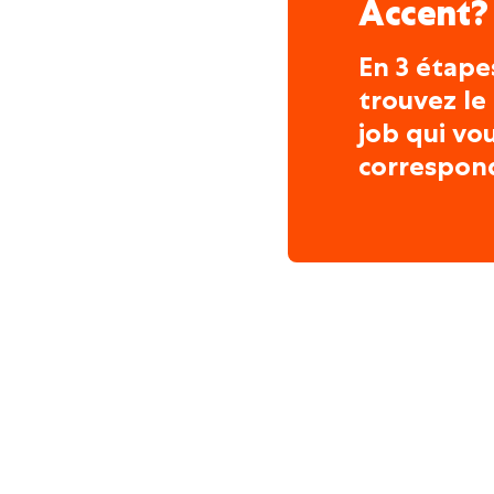
Accent?
En 3 étape
trouvez le
job qui vo
correspon