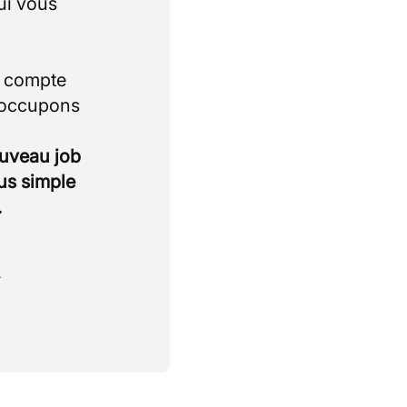
ui vous
i compte
 occupons
ouveau job
lus simple
.
.