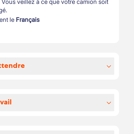
Vous veillez à ce que votre camion soit
gé.
ent le
Français
ttendre
vos avantages extralégaux
z attendre:
vail
 votre salaire se situe entre 15.5 et 17
é de chez vous
ques-repas pour chaque jour de travail
mes d'équipe mensuelle en