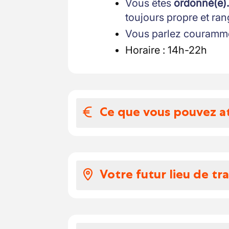
Vous êtes
ordonné(e).
toujours propre et ran
Vous parlez couramm
Horaire : 14h-22h
Ce que vous pouvez a
Votre salaire et 
Voici ce que vous pouve
Votre futur lieu de tra
selon votre expérience,
euros par heure
Sur la route, à proximit
vous profitez des chè
vous recevez des pri