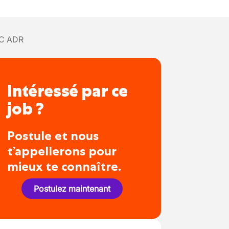
 C ADR
Intéressé par ce
job ?
Postule et nous
t’appellerons pour
mieux te connaître.
Postulez maintenant