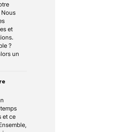
otre
. Nous
es
es et
ions.
ble ?
lors un
re
un
e temps
 et ce
 Ensemble,