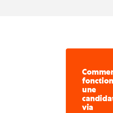
Comme
fonctio
une
candida
via