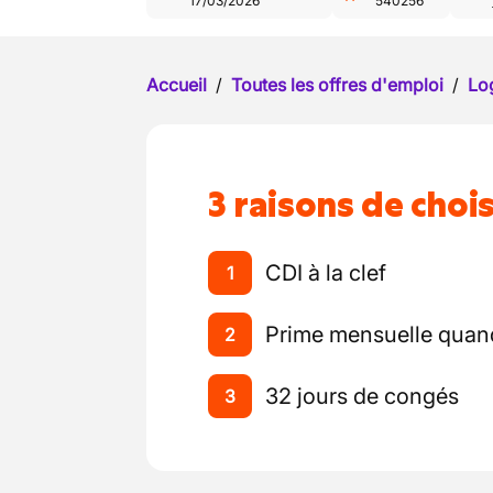
17/03/2026
540256
Accueil
/
Toutes les offres d'emploi
/
Log
3 raisons de chois
CDI à la clef
1
Prime mensuelle quand
2
32 jours de congés
3