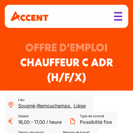
OFFRE D'EMPLOI
CHAUFFEUR C ADR
(H/F/X)
Lieu
Sougné-Remouchamps
,
Liège
Salaire
Type de contrat
16,00
-
17,00
/
heure
Possibilité fixe
Temps de travail
Régime de travail