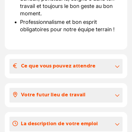
travail et toujours le bon geste au bon
moment.
Professionnalisme et bon esprit
obligatoires pour notre équipe terrain !
Ce que vous pouvez attendre
Votre salaire et vos avantages
extralégaux
Votre futur lieu de travail
Ton package
Un salaire motivant :
16,49 €/h
, complété
Bienvenue dans une entreprise où la
par les avantages RGPT 127.
convivialité ne reste pas sur le trottoir !
Un contrat stable sur le long terme après
La description de votre emploi
Locaux accueillants, gestion proche et
une période d’intérim concluante.