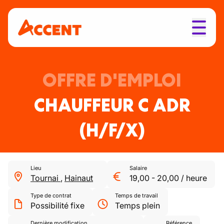
OFFRE D'EMPLOI
CHAUFFEUR C ADR
(H/F/X)
Lieu
Salaire
Tournai
,
Hainaut
19,00
-
20,00
/
heure
Type de contrat
Temps de travail
Possibilité fixe
Temps plein
Dernière modification
Référence