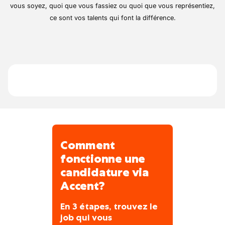
professionnels et particuliers. Nous
vous soyez, quoi que vous fassiez ou quoi que vous représentiez,
attachons une grande importance à la
ce sont vos talents qui font la différence.
qualité de nos réalisations, à la sécurité sur
chantier et à la satisfaction de nos clients.
Pour assurer nos livraisons de matériaux,
l’évacuation des déchets de chantiers et
renforcer notre équipe sur le terrain, nous
recherchons un chauffeur C polyvalent
possédant également la certification ADR.
Comment
fonctionne une
candidature via
Accent?
En 3 étapes, trouvez le
job qui vous